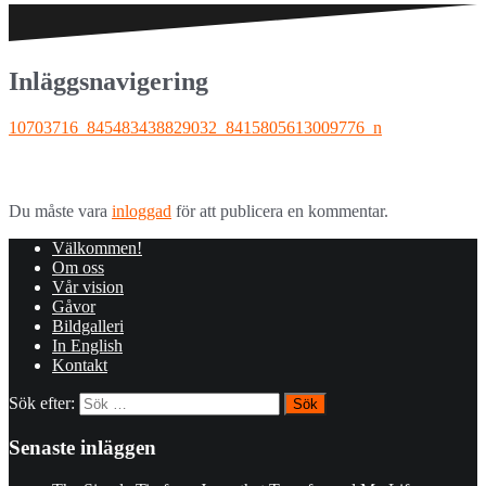
Inläggsnavigering
10703716_845483438829032_8415805613009776_n
Lämna ett svar
Du måste vara
inloggad
för att publicera en kommentar.
Välkommen!
Om oss
Vår vision
Gåvor
Bildgalleri
In English
Kontakt
Sök efter:
Senaste inläggen