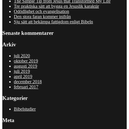
The Simple Tip from Jesus that Transformed My Life
Tre praktiska sätt att bygga en Jesuslik karaktär
Odödlighet och evangelisation
Den stora faran kommer inifrån
Sju sätt att bekämpa fattigdom enligt Bibeln
Senaste kommentarer
Arkiv
juli 2020
oktober 2019
augusti 2019
juli 2019
april 2019
december 2018
februari 2017
Kategorier
Bibelstudier
Meta