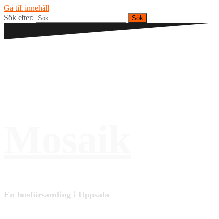
Gå till innehåll
Sök efter:
Mosaik
En husförsamling i Uppsala