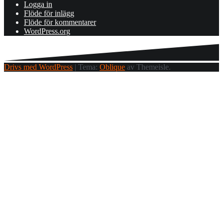
Logga in
Flöde för inlägg
Flöde för kommentarer
WordPress.org
Drivs med WordPress
|
Tema:
Oblique
av Themeisle.