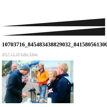
10703716_845483438829032_84158056130
2017-12-29
Edler Elina