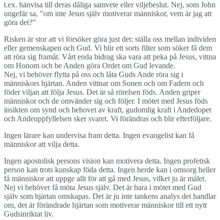
t.ex. hänvisa till deras dåliga samvete eller viljebeslut. Nej, som John
ungefär sa, ”om inte Jesus själv motiverar människor, vem är jag att
göra det?”
Risken är stor att vi försöker göra just det: ställa oss mellan individen
eller gemenskapen och Gud. Vi blir ett sorts filter som söker få dem
att röra sig framåt. Vårt enda bidrag ska vara att peka på Jesus, vittna
om Honom och be Anden göra Ordet om Gud levande.
Nej, vi behöver flytta på oss och låta Guds Ande röra sig i
människors hjärtan. Anden vittnar om Sonen och om Fadern och
föder viljan att följa Jesus. Det är så rörelsen föds. Anden griper
människor och de omvänder sig och följer. I mötet med Jesus föds
insikten om synd och behovet av kraft, gudomlig kraft i Andedopet
och Andeuppfyllelsen sker svaret. Vi förändras och blir efterföljare.
Ingen lärare kan undervisa fram detta. Ingen evangelist kan få
människor att vilja detta.
Ingen apostolisk persons vision kan motivera detta. Ingen profetisk
person kan trots kunskap föda detta. Ingen herde kan i omsorg heller
få människor att uppge allt för att gå med Jesus, vilket ju är målet.
Nej vi behöver få möta Jesus själv. Det är bara i mötet med Gud
själv som hjärtan omskapas. Det är ju inte tankens analys det handlar
om, det är förändrade hjärtan som motiverar människor till ett nytt
Gudsinriktat liv.