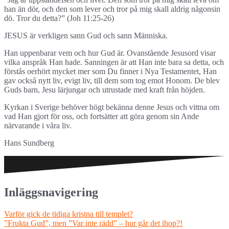
han än dör, och den som lever och tror på mig skall aldrig någonsin
dö. Tror du detta?” (Joh 11:25-26)
JESUS är verkligen sann Gud och sann Människa.
Han uppenbarar vem och hur Gud är. Ovanstående Jesusord visar
vilka anspråk Han hade. Sanningen är att Han inte bara sa detta, och
förstås oerhört mycket mer som Du finner i Nya Testamentet, Han
gav också nytt liv, evigt liv, till dem som tog emot Honom. De blev
Guds barn, Jesu lärjungar och utrustade med kraft från höjden.
Kyrkan i Sverige behöver högt bekänna denne Jesus och vittna om
vad Han gjort för oss, och fortsätter att göra genom sin Ande
närvarande i våra liv.
Hans Sundberg
Inläggsnavigering
Varför gick de tidiga kristna till templet?
”Frukta Gud”, men ”Var inte rädd” – hur går det ihop?!