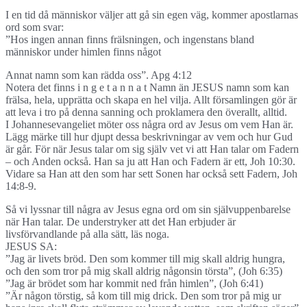
I en tid då människor väljer att gå sin egen väg, kommer apostlarnas
ord som svar:
”Hos ingen annan finns frälsningen, och ingenstans bland
människor under himlen finns något
Annat namn som kan rädda oss”. Apg 4:12
Notera det finns i n g e t a n n a t Namn än JESUS namn som kan
frälsa, hela, upprätta och skapa en hel vilja. Allt församlingen gör är
att leva i tro på denna sanning och proklamera den överallt, alltid.
I Johannesevangeliet möter oss några ord av Jesus om vem Han är.
Lägg märke till hur djupt dessa beskrivningar av vem och hur Gud
är går. För när Jesus talar om sig själv vet vi att Han talar om Fadern
– och Anden också. Han sa ju att Han och Fadern är ett, Joh 10:30.
Vidare sa Han att den som har sett Sonen har också sett Fadern, Joh
14:8-9.
Så vi lyssnar till några av Jesus egna ord om sin självuppenbarelse
när Han talar. De understryker att det Han erbjuder är
livsförvandlande på alla sätt, läs noga.
JESUS SA:
”Jag är livets bröd. Den som kommer till mig skall aldrig hungra,
och den som tror på mig skall aldrig någonsin törsta”, (Joh 6:35)
”Jag är brödet som har kommit ned från himlen”, (Joh 6:41)
”Är någon törstig, så kom till mig drick. Den som tror på mig ur