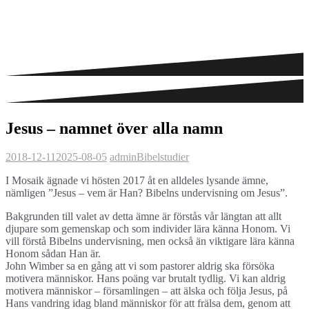
Jesus – namnet över alla namn
2018-12-11
2025-08-05
admin
Bibelstudier
I Mosaik ägnade vi hösten 2017 åt en alldeles lysande ämne,
nämligen ”Jesus – vem är Han? Bibelns undervisning om Jesus”.
Bakgrunden till valet av detta ämne är förstås vår längtan att allt
djupare som gemenskap och som individer lära känna Honom. Vi
vill förstå Bibelns undervisning, men också än viktigare lära känna
Honom sådan Han är.
John Wimber sa en gång att vi som pastorer aldrig ska försöka
motivera människor. Hans poäng var brutalt tydlig. Vi kan aldrig
motivera människor – församlingen – att älska och följa Jesus, på
Hans vandring idag bland människor för att frälsa dem, genom att