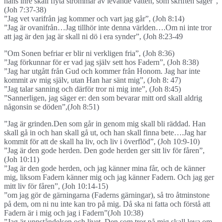
hans inre skall flyta strömmar av levande vatten, som skriften säger”,
(Joh 7:37-38)
”Jag vet varifrån jag kommer och vart jag går”, (Joh 8:14)
”Jag är ovanifrån…Jag tillhör inte denna världen….Om ni inte tror
att jag är den jag är skall ni dö i era synder”, (Joh 8:23-49
”Om Sonen befriar er blir ni verkligen fria”, (Joh 8:36)
”Jag förkunnar för er vad jag själv sett hos Fadern”, (Joh 8:38)
”Jag har utgått från Gud och kommer från Honom. Jag har inte
kommit av mig själv, utan Han har sänt mig”, (Joh 8: 47)
”Jag talar sanning och därför tror ni mig inte”, (Joh 8:45)
”Sannerligen, jag säger er: den som bevarar mitt ord skall aldrig
någonsin se döden”,(Joh 8:51)
”Jag är grinden.Den som går in genom mig skall bli räddad. Han
skall gå in och han skall gå ut, och han skall finna bete….Jag har
kommit för att de skall ha liv, och liv i överflöd”, (Joh 10:9-10)
”Jag är den gode herden. Den gode herden ger sitt liv för fåren”,
(Joh 10:11)
”Jag är den gode herden, och jag känner mina får, och de känner
mig, liksom Fadern känner mig och jag känner Fadern. Och jag ger
mitt liv för fåren”, (Joh 10:14-15)
”om jag gör de gärningarna (Faderns gärningar), så tro åtminstone
på dem, om ni nu inte kan tro på mig. Då ska ni fatta och förstå att
Fadern är i mig och jag i Fadern”(Joh 10:38)
”Jag är uppståndelsen och livet. Den som tror på mig skall leva om