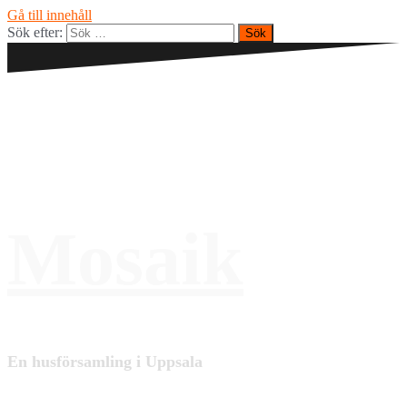
Gå till innehåll
Sök efter:
Mosaik
En husförsamling i Uppsala