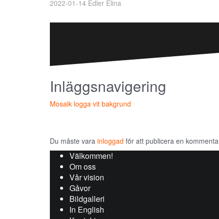
2022-01-14
Edler Elina
Inläggsnavigering
Mosaik logga vit bakgrund
Lämna ett svar
Du måste vara
inloggad
för att publicera en kommenta
Välkommen!
Om oss
Vår vision
Gåvor
Bildgalleri
In English